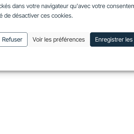
ckés dans votre navigateur qu'avec votre consente
seurs
Nos engagements
Nous connaître
Nous rejoin
té de désactiver ces cookies.
vestisseurs
Nos engagements
Nous connaître
Nous 
Refuser
Voir les préférences
Enregistrer le