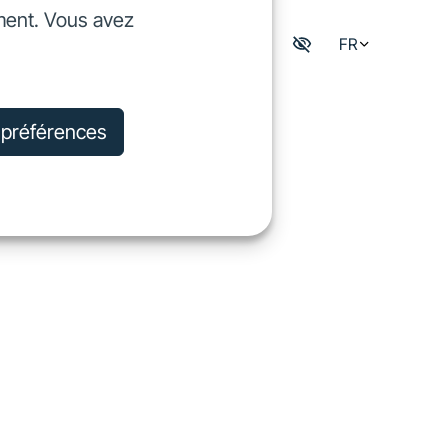
ment. Vous avez
dre
FR
Mon espace digisfil
rejoindre
s préférences