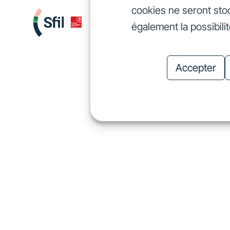
cookies ne seront sto
Nous finançons
Investis
également la possibili
Nous finançons
In
Accepter