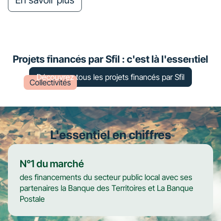
En savoir plus
Travaux de mise en œuvre d’un
traitement des oxydes d’azote à
Lons-le-Saulnier
Projets financés par Sfil : c'est là l'essentiel
Découvrez tous les projets financés par Sfil
Collectivités
L'essentiel en chiffres
N°1 du marché
des financements du secteur public local avec ses
partenaires la Banque des Territoires et La Banque
Postale