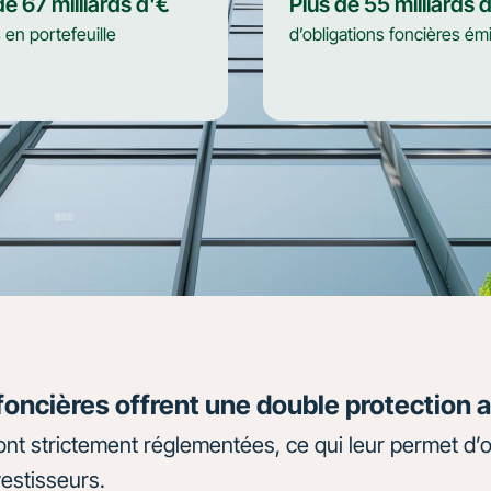
 de
67
milliards d'€
Plus de
55
milliards 
s en portefeuille
d’obligations foncières ém
foncières offrent une double protection 
sont strictement réglementées, ce qui leur permet d’
vestisseurs.