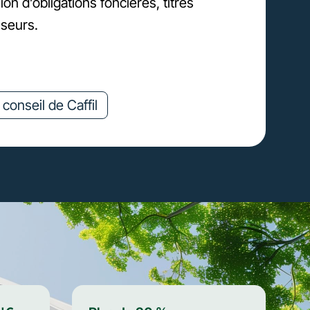
on d’obligations foncières, titres
sseurs.
conseil de Caffil