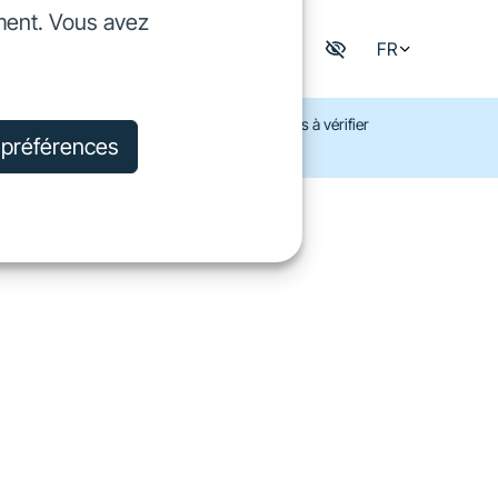
ment. Vous avez
dre
FR
Mon espace digisfil
rejoindre
t pas de prêts aux particuliers. N’hésitez pas à vérifier
s préférences