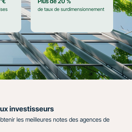
d'€
Plus de
20
%
ises
de taux de surdimensionnement
aux investisseurs
obtenir les meilleures notes des agences de