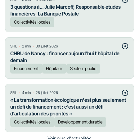
3 questions à… Julie Marcoff, Responsable études
financières, La Banque Postale
Collectivités locales
・
・
SFIL
2
min
30 juillet 2026
CHRU de Nancy : financer aujourd’hui l’hôpital de
demain
Financement
Hôpitaux
Secteur public
・
・
SFIL
4
min
28 juillet 2026
« La transformation écologique n'est plus seulement
un défi de financement : c’est aussi un défi
d’articulation des priorités »
Collectivités locales
Développement durable
Voir plus d'actualités