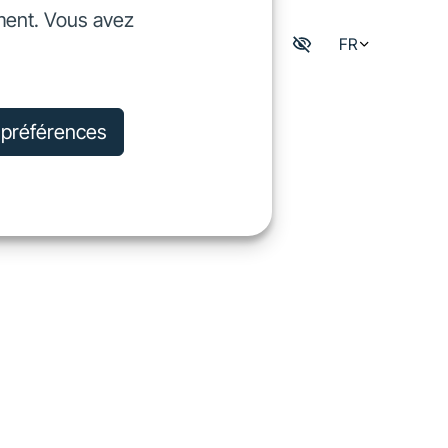
ment. Vous avez
dre
FR
Mon espace digisfil
rejoindre
s préférences