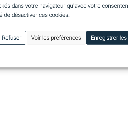
ckés dans votre navigateur qu'avec votre consente
seurs
Nos engagements
Nous connaître
Nous rejoin
té de désactiver ces cookies.
vestisseurs
Nos engagements
Nous connaître
Nous 
Refuser
Voir les préférences
Enregistrer le