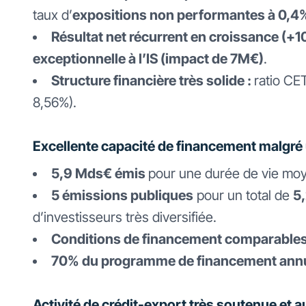
taux d’
expositions non performantes à 0,4
Résultat net récurrent en croissance (+1
exceptionnelle à l’IS (impact de 7M€)
.
Structure financière très solide :
ratio CE
8,56%).
Excellente capacité de financement malgré u
5,9 Mds€ émis
pour une durée de vie moy
5 émissions publiques
pour un total de
5
d’investisseurs très diversifiée.
Conditions de financement comparables à
70% du programme de financement annu
Activité de crédit-export très soutenue et 