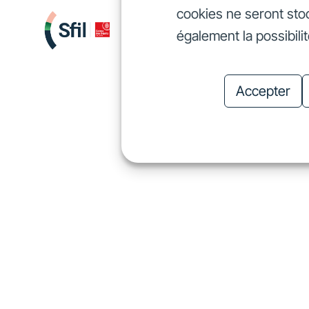
cookies ne seront sto
Nous finançons
Investis
également la possibili
Nous finançons
In
Accepter