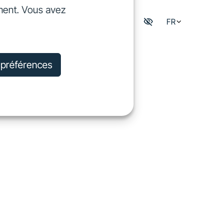
ment. Vous avez
dre
FR
Mon espace digisfil
rejoindre
s préférences