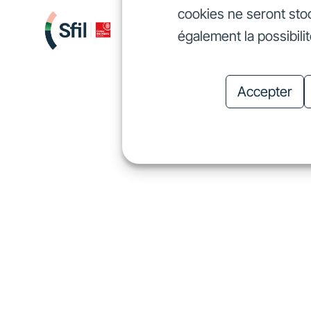
cookies ne seront sto
Nous finançons
Investis
également la possibili
Nous finançons
In
Accepter