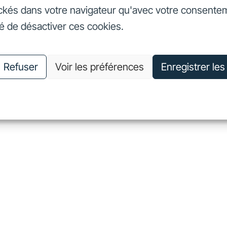
ckés dans votre navigateur qu'avec votre consente
seurs
Nos engagements
Nous connaître
Nous rejoin
té de désactiver ces cookies.
vestisseurs
Nos engagements
Nous connaître
Nous 
Refuser
Voir les préférences
Enregistrer le