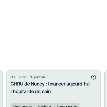
・
・
SFIL
2
min
30 juillet 2026
CHRU de Nancy : financer aujourd’hui
l’hôpital de demain
Financement
Hôpitaux
Secteur public