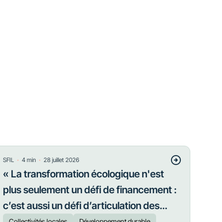
・
・
SFIL
4
min
28 juillet 2026
« La transformation écologique n'est
plus seulement un défi de financement :
c’est aussi un défi d’articulation des
priorités »
Collectivités locales
Développement durable