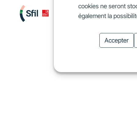
cookies ne seront sto
Nous finançons
Investis
également la possibili
Nous finançons
In
Accepter