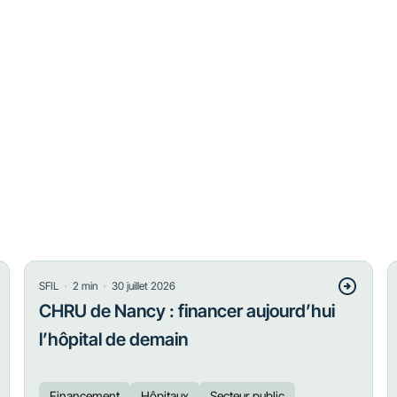
・
・
SFIL
2
min
30 juillet 2026
CHRU de Nancy : financer aujourd’hui
l’hôpital de demain
Financement
Hôpitaux
Secteur public