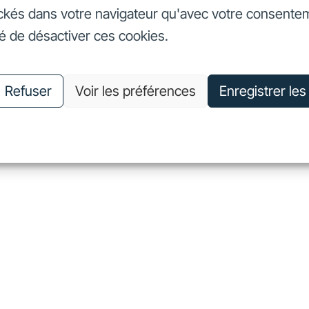
ckés dans votre navigateur qu'avec votre consente
seurs
Nos engagements
Nous connaître
Nous rejoin
té de désactiver ces cookies.
vestisseurs
Nos engagements
Nous connaître
Nous 
Refuser
Voir les préférences
Enregistrer le