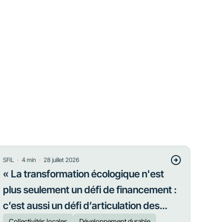
・
・
SFIL
4
min
28 juillet 2026
« La transformation écologique n'est
plus seulement un défi de financement :
c’est aussi un défi d’articulation des
priorités »
Collectivités locales
Développement durable