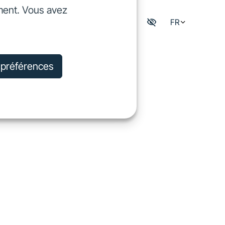
ment. Vous avez
dre
FR
Mon espace digisfil
rejoindre
s préférences