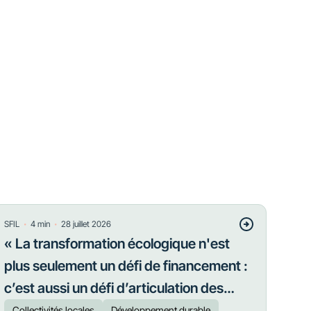
・
・
SFIL
4
min
28 juillet 2026
« La transformation écologique n'est
plus seulement un défi de financement :
c’est aussi un défi d’articulation des
priorités »
Collectivités locales
Développement durable