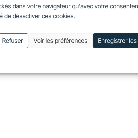
ckés dans votre navigateur qu'avec votre consente
seurs
Nos engagements
Nous connaître
Nous rejoin
té de désactiver ces cookies.
vestisseurs
Nos engagements
Nous connaître
Nous 
Refuser
Voir les préférences
Enregistrer le