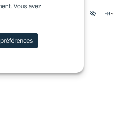
ment. Vous avez
dre
FR
Mon espace digisfil
rejoindre
s préférences