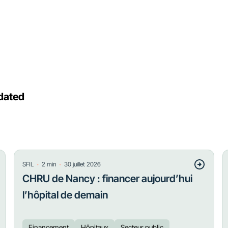
dated
・
・
SFIL
2
min
30 juillet 2026
CHRU de Nancy : financer aujourd’hui
l’hôpital de demain
Financement
Hôpitaux
Secteur public