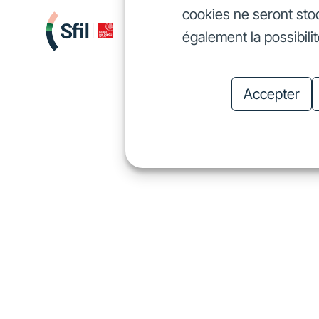
cookies ne seront sto
Nous finançons
Investis
également la possibili
Nous finançons
In
Accepter