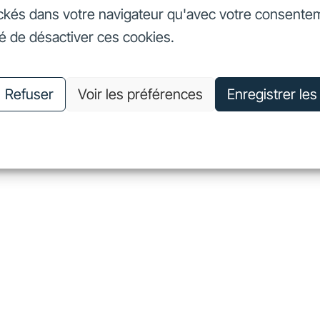
ckés dans votre navigateur qu'avec votre consente
seurs
Nos engagements
Nous connaître
Nous rejoin
té de désactiver ces cookies.
vestisseurs
Nos engagements
Nous connaître
Nous 
Refuser
Voir les préférences
Enregistrer le