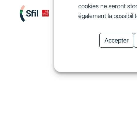
cookies ne seront sto
Nous finançons
Investis
également la possibili
Nous finançons
In
Accepter