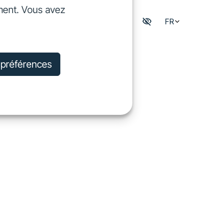
ment. Vous avez
dre
FR
Mon espace digisfil
rejoindre
s préférences