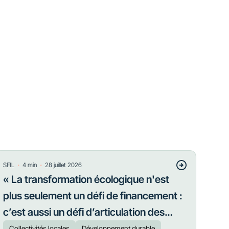
・
・
SFIL
4
min
28 juillet 2026
« La transformation écologique n'est
plus seulement un défi de financement :
c’est aussi un défi d’articulation des
priorités »
Collectivités locales
Développement durable