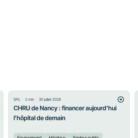
・
・
SFIL
2
min
30 juillet 2026
CHRU de Nancy : financer aujourd’hui
l’hôpital de demain
Financement
Hôpitaux
Secteur public