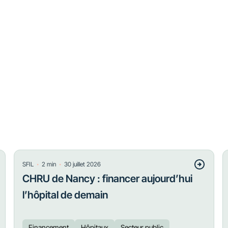
・
・
SFIL
2
min
30 juillet 2026
CHRU de Nancy : financer aujourd’hui
l’hôpital de demain
Financement
Hôpitaux
Secteur public