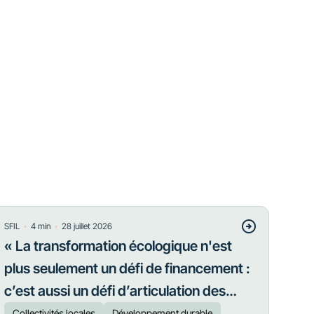
・
・
SFIL
4
min
28 juillet 2026
« La transformation écologique n'est
plus seulement un défi de financement :
c’est aussi un défi d’articulation des
priorités »
Collectivités locales
Développement durable