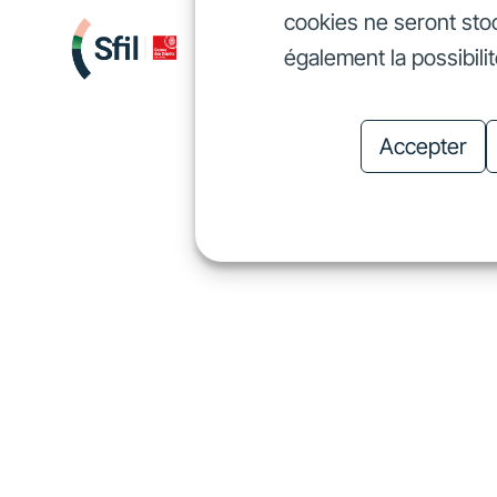
cookies ne seront sto
Nous finançons
Investis
également la possibili
Nous finançons
In
Accepter