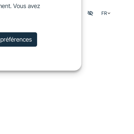
ment. Vous avez
dre
FR
Mon espace digisfil
rejoindre
s préférences