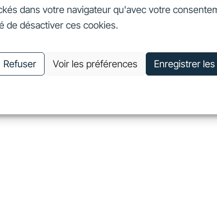
ckés dans votre navigateur qu'avec votre consente
seurs
Nos engagements
Nous connaître
Nous rejoin
té de désactiver ces cookies.
vestisseurs
Nos engagements
Nous connaître
Nous 
Refuser
Voir les préférences
Enregistrer le