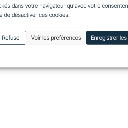
ckés dans votre navigateur qu'avec votre consente
seurs
Nos engagements
Nous connaître
Nous rejoin
té de désactiver ces cookies.
vestisseurs
Nos engagements
Nous connaître
Nous 
Refuser
Voir les préférences
Enregistrer le