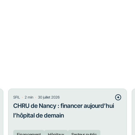
・
・
SFIL
2
min
30 juillet 2026
CHRU de Nancy : financer aujourd’hui
l’hôpital de demain
Financement
Hôpitaux
Secteur public