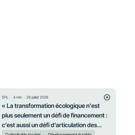
・
・
SFIL
4
min
28 juillet 2026
« La transformation écologique n'est
plus seulement un défi de financement :
c’est aussi un défi d’articulation des
priorités »
Collectivités locales
Développement durable