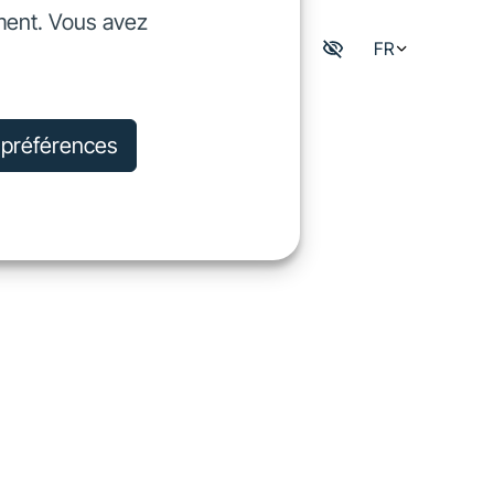
ment. Vous avez
dre
FR
Mon espace digisfil
rejoindre
s préférences