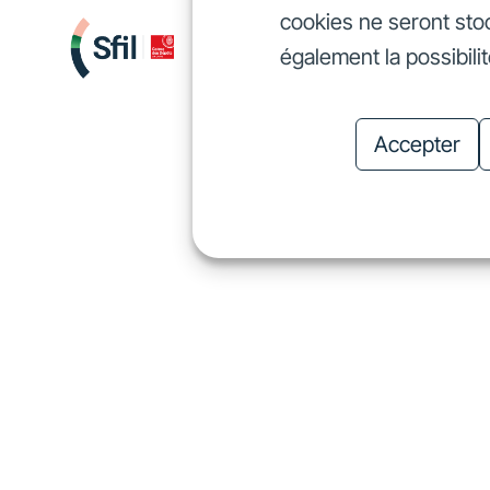
cookies ne seront sto
Nous finançons
Investis
également la possibili
Nous finançons
In
Accepter