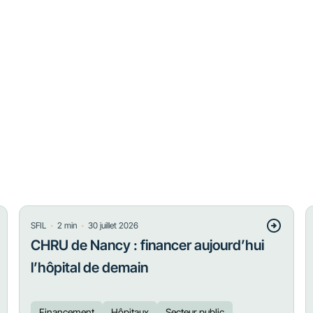
・
・
SFIL
2
min
30 juillet 2026
CHRU de Nancy : financer aujourd’hui
l’hôpital de demain
Financement
Hôpitaux
Secteur public