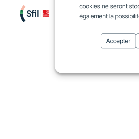
cookies ne seront sto
Nous finançons
Investis
également la possibili
Nous finançons
In
Accepter