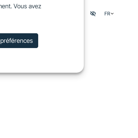
ment. Vous avez
dre
FR
Mon espace digisfil
rejoindre
s préférences