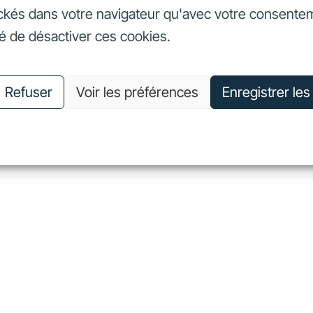
ckés dans votre navigateur qu'avec votre consente
seurs
Nos engagements
Nous connaître
Nous rejoin
té de désactiver ces cookies.
vestisseurs
Nos engagements
Nous connaître
Nous 
Refuser
Voir les préférences
Enregistrer le