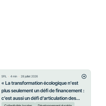
・
・
SFIL
4
min
28 juillet 2026
« La transformation écologique n'est
plus seulement un défi de financement :
c’est aussi un défi d’articulation des
priorités »
Collectivités locales
Développement durable