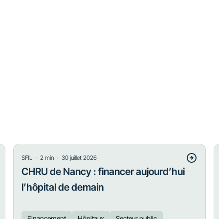
・
・
SFIL
2
min
30 juillet 2026
CHRU de Nancy : financer aujourd’hui
l’hôpital de demain
Financement
Hôpitaux
Secteur public