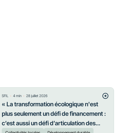
・
・
SFIL
4
min
28 juillet 2026
« La transformation écologique n'est
plus seulement un défi de financement :
c’est aussi un défi d’articulation des
priorités »
Collectivités locales
Développement durable