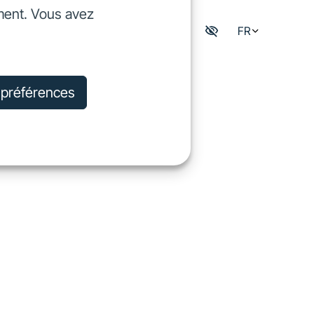
ment. Vous avez
dre
FR
Mon espace digisfil
rejoindre
s préférences