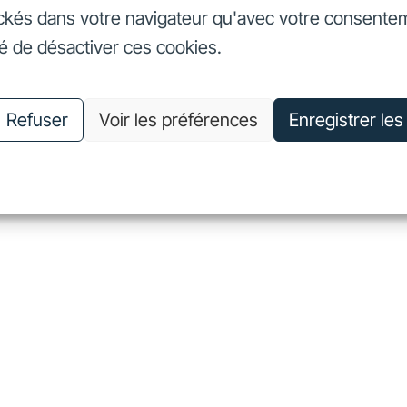
ckés dans votre navigateur qu'avec votre consente
seurs
Nos engagements
Nous connaître
Nous rejoin
té de désactiver ces cookies.
vestisseurs
Nos engagements
Nous connaître
Nous 
Refuser
Voir les préférences
Enregistrer le