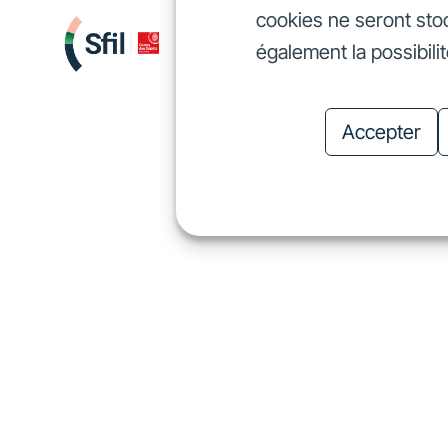
cookies ne seront sto
Nous finançons
Investis
également la possibili
Nous finançons
In
Accepter