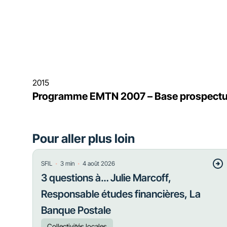
2015
Programme EMTN 2007 – Base prospect
Pour aller plus loin
・
・
SFIL
3
min
4 août 2026
3 questions à… Julie Marcoff,
Responsable études financières, La
Banque Postale
Collectivités locales