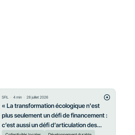
・
・
SFIL
4
min
28 juillet 2026
« La transformation écologique n'est
plus seulement un défi de financement :
c’est aussi un défi d’articulation des
priorités »
Collectivités locales
Développement durable