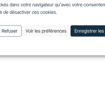
ckés dans votre navigateur qu'avec votre consente
seurs
Nos engagements
Nous connaître
Nous rejoin
té de désactiver ces cookies.
vestisseurs
Nos engagements
Nous connaître
Nous 
Refuser
Voir les préférences
Enregistrer le