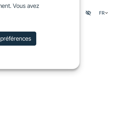
ment. Vous avez
dre
FR
Mon espace digisfil
rejoindre
s préférences