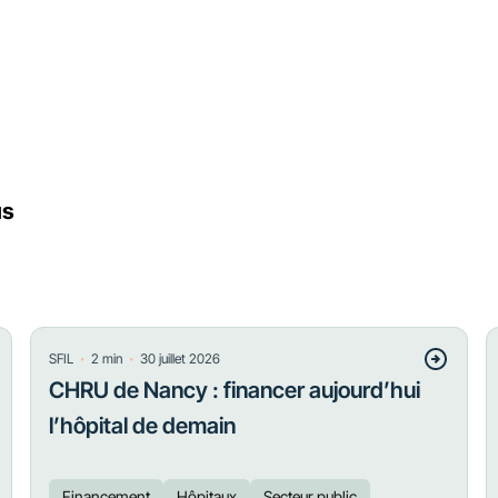
us
・
・
SFIL
2
min
30 juillet 2026
CHRU de Nancy : financer aujourd’hui
l’hôpital de demain
Financement
Hôpitaux
Secteur public