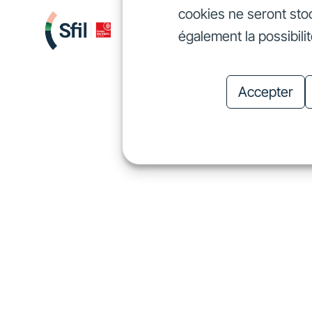
cookies ne seront sto
Nous finançons
Investis
également la possibili
Nous finançons
In
Accepter