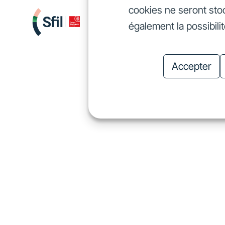
cookies ne seront sto
Nous finançons
Investis
également la possibili
Nous finançons
In
Accepter