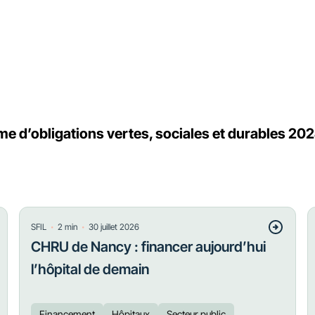
 d’obligations vertes, sociales et durables 20
・
・
SFIL
2
min
30 juillet 2026
CHRU de Nancy : financer aujourd’hui
l’hôpital de demain
Financement
Hôpitaux
Secteur public