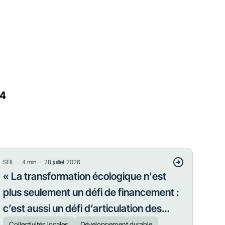
24
・
・
SFIL
4
min
28 juillet 2026
« La transformation écologique n'est
plus seulement un défi de financement :
c’est aussi un défi d’articulation des
priorités »
Collectivités locales
Développement durable