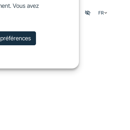
ment. Vous avez
dre
FR
Mon espace digisfil
rejoindre
s préférences