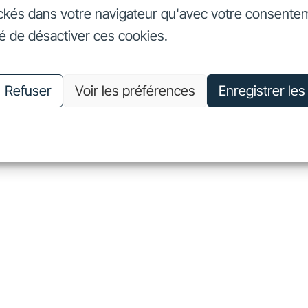
ckés dans votre navigateur qu'avec votre consente
seurs
Nos engagements
Nous connaître
Nous rejoin
té de désactiver ces cookies.
vestisseurs
Nos engagements
Nous connaître
Nous 
Refuser
Voir les préférences
Enregistrer le