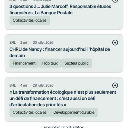
3 questions à… Julie Marcoff, Responsable études
financières, La Banque Postale
Collectivités locales
・
・
SFIL
2
min
30 juillet 2026
CHRU de Nancy : financer aujourd’hui l’hôpital de
demain
Financement
Hôpitaux
Secteur public
・
・
SFIL
4
min
28 juillet 2026
« La transformation écologique n'est plus seulement
un défi de financement : c’est aussi un défi
d’articulation des priorités »
Collectivités locales
Développement durable
Voir plus d'actualités