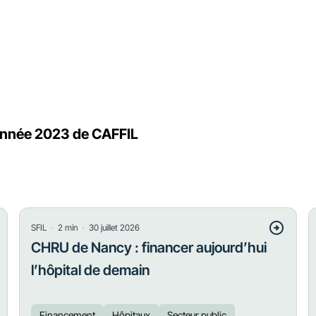
année 2023 de CAFFIL
・
・
SFIL
2
min
30 juillet 2026
CHRU de Nancy : financer aujourd’hui
l’hôpital de demain
Financement
Hôpitaux
Secteur public