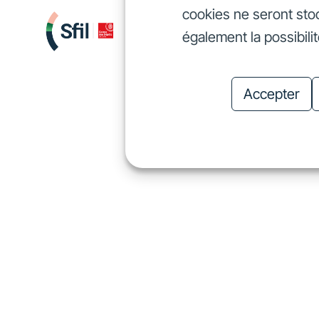
cookies ne seront sto
Nous finançons
Investis
également la possibili
Nous finançons
In
Accepter