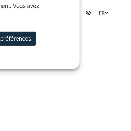
ment. Vous avez
dre
FR
Mon espace digisfil
rejoindre
s préférences