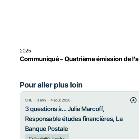
2025
Communiqué – Quatrième émission de l’
Pour aller plus loin
・
・
SFIL
3
min
4 août 2026
3 questions à… Julie Marcoff,
Responsable études financières, La
Banque Postale
Collectivités locales