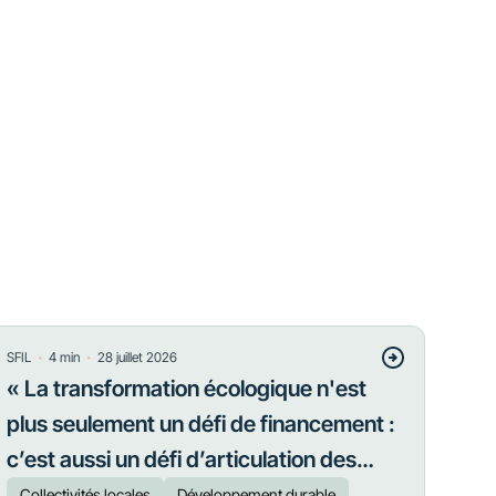
・
・
SFIL
4
min
28 juillet 2026
« La transformation écologique n'est
plus seulement un défi de financement :
c’est aussi un défi d’articulation des
priorités »
Collectivités locales
Développement durable