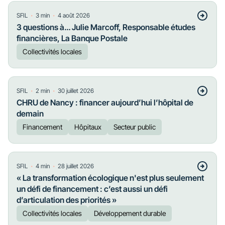
・
・
SFIL
3
min
4 août 2026
3 questions à… Julie Marcoff, Responsable études
financières, La Banque Postale
Collectivités locales
・
・
SFIL
2
min
30 juillet 2026
CHRU de Nancy : financer aujourd’hui l’hôpital de
demain
Financement
Hôpitaux
Secteur public
・
・
SFIL
4
min
28 juillet 2026
« La transformation écologique n'est plus seulement
un défi de financement : c’est aussi un défi
d’articulation des priorités »
Collectivités locales
Développement durable