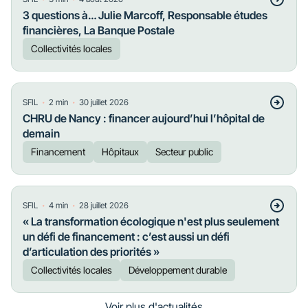
3 questions à… Julie Marcoff, Responsable études
financières, La Banque Postale
Collectivités locales
・
・
SFIL
2
min
30 juillet 2026
CHRU de Nancy : financer aujourd’hui l’hôpital de
demain
Financement
Hôpitaux
Secteur public
・
・
SFIL
4
min
28 juillet 2026
« La transformation écologique n'est plus seulement
un défi de financement : c’est aussi un défi
d’articulation des priorités »
Collectivités locales
Développement durable
Voir plus d'actualités