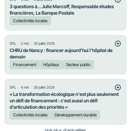
3 questions à… Julie Marcoff, Responsable études
financières, La Banque Postale
Collectivités locales
・
・
SFIL
2
min
30 juillet 2026
CHRU de Nancy : financer aujourd’hui l’hôpital de
demain
Financement
Hôpitaux
Secteur public
・
・
SFIL
4
min
28 juillet 2026
« La transformation écologique n'est plus seulement
un défi de financement : c’est aussi un défi
d’articulation des priorités »
Collectivités locales
Développement durable
Voir plus d'actualités