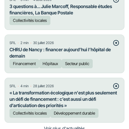
3 questions à… Julie Marcoff, Responsable études
financières, La Banque Postale
Collectivités locales
・
・
SFIL
2
min
30 juillet 2026
CHRU de Nancy : financer aujourd’hui l’hôpital de
demain
Financement
Hôpitaux
Secteur public
・
・
SFIL
4
min
28 juillet 2026
« La transformation écologique n'est plus seulement
un défi de financement : c’est aussi un défi
d’articulation des priorités »
Collectivités locales
Développement durable
Voir plus d'actualités