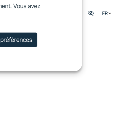
ment. Vous avez
dre
FR
Mon espace digisfil
rejoindre
s préférences