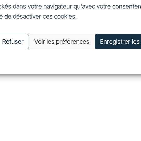
ckés dans votre navigateur qu'avec votre consente
seurs
Nos engagements
Nous connaître
Nous rejoin
té de désactiver ces cookies.
vestisseurs
Nos engagements
Nous connaître
Nous 
Refuser
Voir les préférences
Enregistrer le