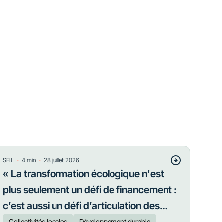
・
・
SFIL
4
min
28 juillet 2026
« La transformation écologique n'est
plus seulement un défi de financement :
c’est aussi un défi d’articulation des
priorités »
Collectivités locales
Développement durable