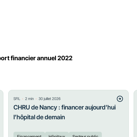
ort financier annuel 2022
・
・
SFIL
2
min
30 juillet 2026
CHRU de Nancy : financer aujourd’hui
l’hôpital de demain
Financement
Hôpitaux
Secteur public