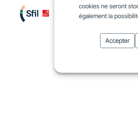
cookies ne seront sto
Nous finançons
Investis
également la possibili
Nous finançons
In
Accepter