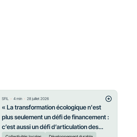
・
・
SFIL
4
min
28 juillet 2026
« La transformation écologique n'est
plus seulement un défi de financement :
c’est aussi un défi d’articulation des
priorités »
Collectivités locales
Développement durable