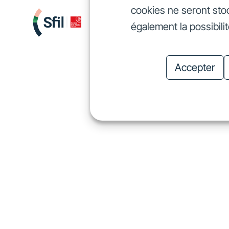
cookies ne seront sto
Nous finançons
Investis
également la possibili
Nous finançons
In
Accepter