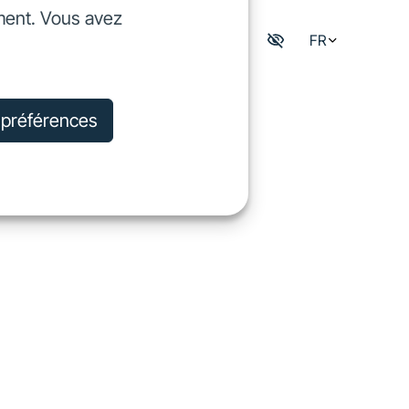
ment. Vous avez
dre
FR
Mon espace digisfil
rejoindre
s préférences