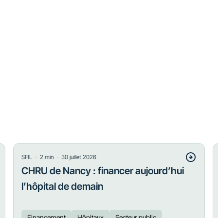
・
・
SFIL
2
min
30 juillet 2026
CHRU de Nancy : financer aujourd’hui
l’hôpital de demain
Financement
Hôpitaux
Secteur public