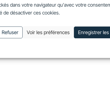
ckés dans votre navigateur qu'avec votre consente
seurs
Nos engagements
Nous connaître
Nous rejoin
té de désactiver ces cookies.
vestisseurs
Nos engagements
Nous connaître
Nous 
Refuser
Voir les préférences
Enregistrer le