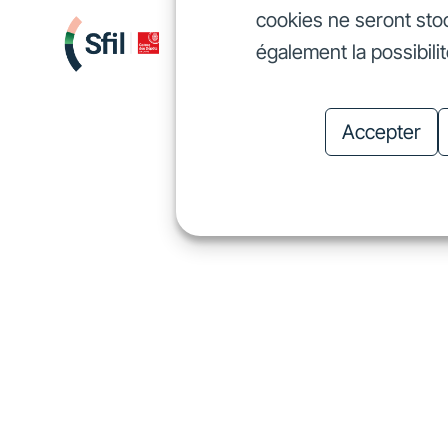
cookies ne seront sto
Nous finançons
Investis
également la possibili
Nous finançons
In
Accepter