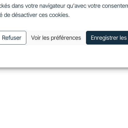
ckés dans votre navigateur qu'avec votre consente
seurs
Nos engagements
Nous connaître
Nous rejoin
té de désactiver ces cookies.
vestisseurs
Nos engagements
Nous connaître
Nous 
Refuser
Voir les préférences
Enregistrer le