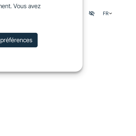
ment. Vous avez
dre
FR
Mon espace digisfil
rejoindre
s préférences