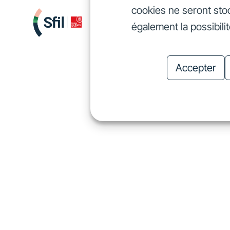
cookies ne seront sto
Nous finançons
Investis
également la possibili
Nous finançons
In
Accepter