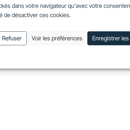
ckés dans votre navigateur qu'avec votre consente
seurs
Nos engagements
Nous connaître
Nous rejoin
té de désactiver ces cookies.
vestisseurs
Nos engagements
Nous connaître
Nous 
Refuser
Voir les préférences
Enregistrer le