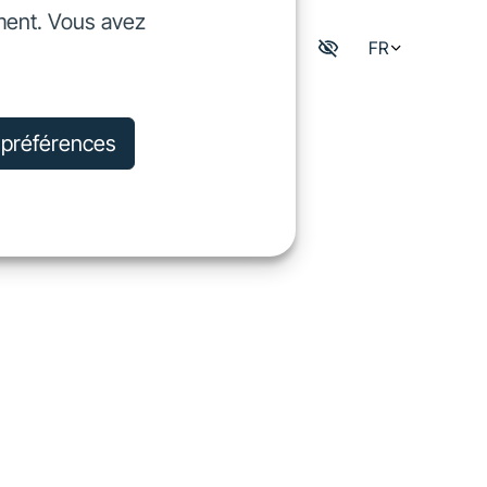
ment. Vous avez
dre
FR
Mon espace digisfil
rejoindre
s préférences