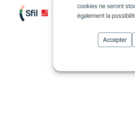
cookies ne seront sto
Nous finançons
Investis
également la possibili
Nous finançons
In
Accepter