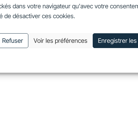
ckés dans votre navigateur qu'avec votre consente
seurs
Nos engagements
Nous connaître
Nous rejoin
té de désactiver ces cookies.
vestisseurs
Nos engagements
Nous connaître
Nous 
Refuser
Voir les préférences
Enregistrer le