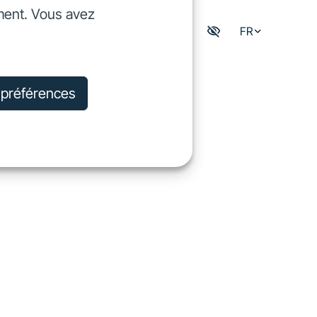
ment. Vous avez
dre
FR
Mon espace digisfil
rejoindre
s préférences