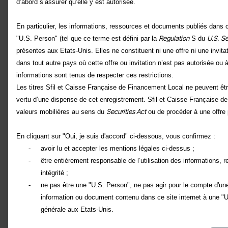
d’abord s’assurer qu’elle y est autorisée.
En particulier, les informations, ressources et documents publiés dans 
Regulation
U.S.
Se
"U.S. Person" (tel que ce terme est défini par la
S du
présentes aux Etats-Unis. Elles ne constituent ni une offre ni une invit
dans tout autre pays où cette offre ou invitation n’est pas autorisée ou 
informations sont tenus de respecter ces restrictions.
Les titres Sfil et Caisse Française de Financement Local ne peuvent êtr
vertu d’une dispense de cet enregistrement. Sfil et Caisse Française de 
Securities Act
valeurs mobilières au sens du
ou de procéder à une offre 
En cliquant sur "Oui, je suis d'accord" ci-dessous, vous confirmez :
-
avoir lu et accepter les mentions légales ci-dessus ;
-
être entièrement responsable de l’utilisation des informations, r
intégrité ;
-
ne pas être une "U.S. Person", ne pas agir pour le compte d'une
information ou document contenu dans ce site internet à une "U
générale aux Etats-Unis.