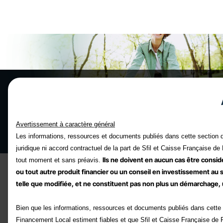
Librairie des documents financiers
Avertissement à caractère général
Retrouvez tous nos documents financiers
Les informations, ressources et documents publiés dans cette section d
juridique ni accord contractuel de la part de Sfil et Caisse Française de 
Ils ne doivent en aucun cas être consi
tout moment et sans préavis.
Catégories
ou tout autre produit financier ou un conseil en investissement au
telle que modifiée, et ne constituent pas non plus un démarchage, u
Rechercher un document
Recherche
Bien que les informations, ressources et documents publiés dans cette s
Financement Local estiment fiables et que Sfil et Caisse Française de Fin