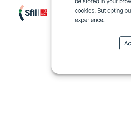
be stored in your brow
cookies. But opting o
We finance
I
We finance
experience.
Ac